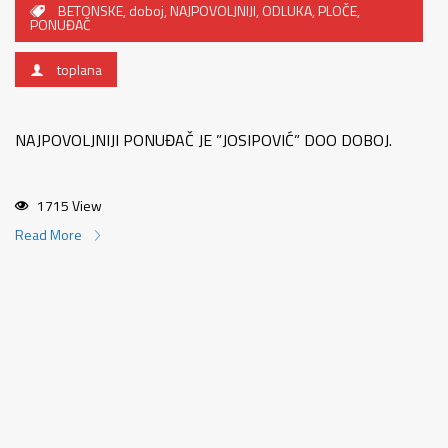
BETONSKE
,
doboj
,
NAJPOVOLJNIJI
,
ODLUKA
,
PLOČE
,
PONUĐAČ
toplana
NAJPOVOLJNIJI PONUĐAČ JE ”JOSIPOVIĆ” DOO DOBOJ.
1715 View
Read More