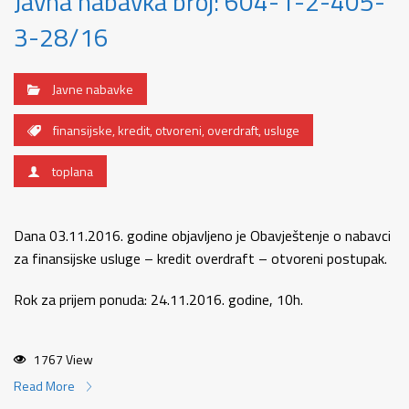
Javna nabavka broj: 604-1-2-405-
3-28/16
Javne nabavke
finansijske
,
kredit
,
otvoreni
,
overdraft
,
usluge
toplana
Dana 03.11.2016. godine objavljeno je Obavještenje o nabavci
za finansijske usluge – kredit overdraft – otvoreni postupak.
Rok za prijem ponuda: 24.11.2016. godine, 10h.
1767 View
Read More