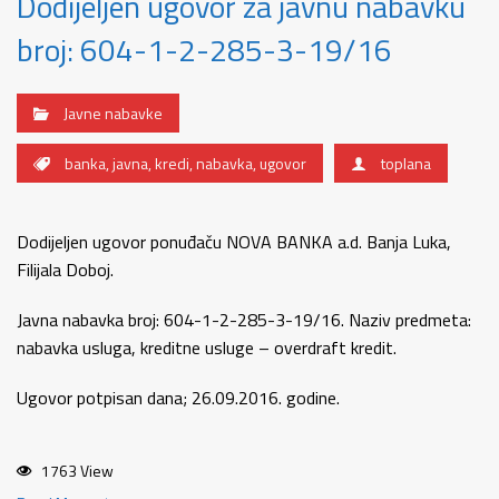
Dodijeljen ugovor za javnu nabavku
broj: 604-1-2-285-3-19/16
Javne nabavke
banka
,
javna
,
kredi
,
nabavka
,
ugovor
toplana
Dodijeljen ugovor ponuđaču NOVA BANKA a.d. Banja Luka,
Filijala Doboj.
Javna nabavka broj: 604-1-2-285-3-19/16. Naziv predmeta:
nabavka usluga, kreditne usluge – overdraft kredit.
Ugovor potpisan dana; 26.09.2016. godine.
1763 View