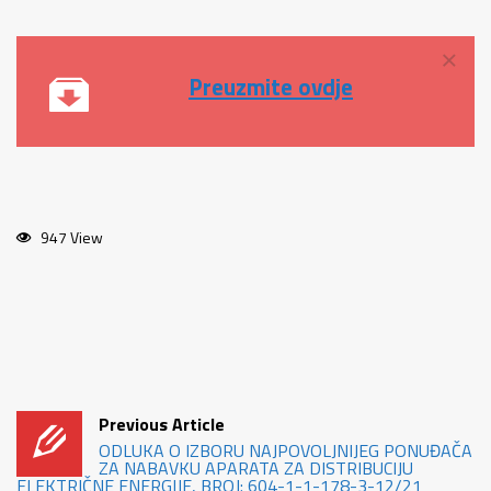
×
Preuzmite ovdje
947 View
Previous Article
ODLUKA O IZBORU NAJPOVOLJNIJEG PONUĐAČA
ZA NABAVKU APARATA ZA DISTRIBUCIJU
ELEKTRIČNE ENERGIJE, BROJ: 604-1-1-178-3-12/21