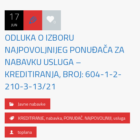
17
0
JUN
ODLUKA O IZBORU
NAJPOVOLJNIJEG PONUĐAČA ZA
NABAVKU USLUGA –
KREDITIRANJA, BROJ: 604-1-2-
210-3-13/21
Javne nabavke
KREDITIRANJE
,
nabavka
,
PONUĐAČ. NAJPOVOLJNIJI
,
usluga
toplana