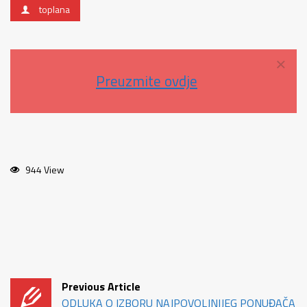
toplana
×
Preuzmite ovdje
944 View
Previous Article
ODLUKA O IZBORU NAJPOVOLJNIJEG PONUĐAČA