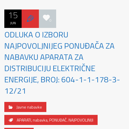
15
0
JUN
ODLUKA O IZBORU
NAJPOVOLJNIJEG PONUĐAČA ZA
NABAVKU APARATA ZA
DISTRIBUCIJU ELEKTRIČNE
ENERGIJE, BROJ: 604-1-1-178-3-
12/21
Javne nabavke
APARATI
,
nabavka
,
PONUĐAČ. NAJPOVOLJNIJI