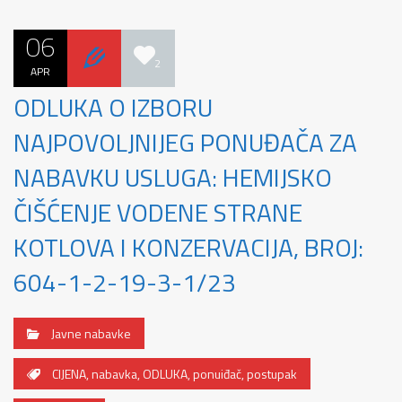
06
2
APR
ODLUKA O IZBORU
NAJPOVOLJNIJEG PONUĐAČA ZA
NABAVKU USLUGA: HEMIJSKO
ČIŠĆENJE VODENE STRANE
KOTLOVA I KONZERVACIJA, BROJ:
604-1-2-19-3-1/23
Javne nabavke
CIJENA
,
nabavka
,
ODLUKA
,
ponuiđač
,
postupak