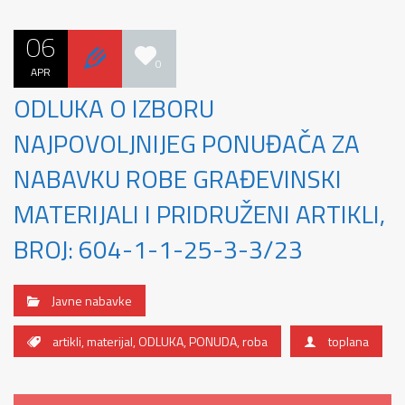
06
0
APR
ODLUKA O IZBORU
NAJPOVOLJNIJEG PONUĐAČA ZA
NABAVKU ROBE GRAĐEVINSKI
MATERIJALI I PRIDRUŽENI ARTIKLI,
BROJ: 604-1-1-25-3-3/23
Javne nabavke
artikli
,
materijal
,
ODLUKA
,
PONUDA
,
roba
toplana