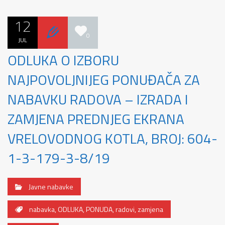
12
0
JUL
ODLUKA O IZBORU
NAJPOVOLJNIJEG PONUĐAČA ZA
NABAVKU RADOVA – IZRADA I
ZAMJENA PREDNJEG EKRANA
VRELOVODNOG KOTLA, BROJ: 604-
1-3-179-3-8/19
Javne nabavke
nabavka
,
ODLUKA
,
PONUDA
,
radovi
,
zamjena