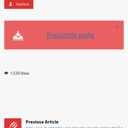
toplana
×
Preuzmite ovdje
1220 View
Previous Article