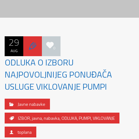
29
0
AUG
ODLUKA O IZBORU
NAJPOVOLJNIJEG PONUĐAČA
USLUGE VIKLOVANJE PUMPI
Javne nabavke
IZBOR
,
javna
,
nabavka
,
ODLUKA
,
PUMPI
,
VIKLOVANJE
toplana