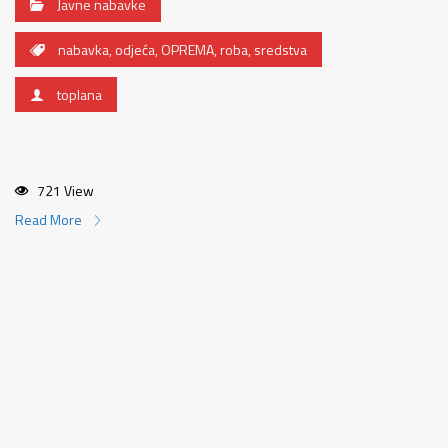
Javne nabavke
nabavka
,
odjeća
,
OPREMA
,
roba
,
sredstva
toplana
721 View
Read More