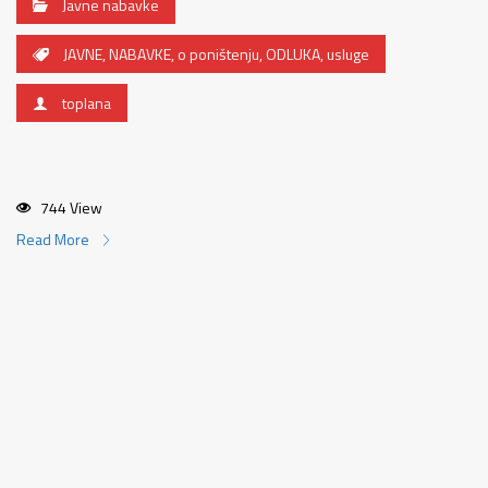
Javne nabavke
JAVNE
,
NABAVKE
,
o poništenju
,
ODLUKA
,
usluge
toplana
744 View
Read More