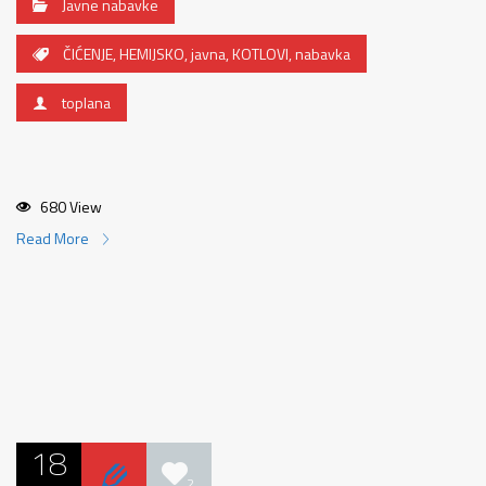
Javne nabavke
ČIĆENJE
,
HEMIJSKO
,
javna
,
KOTLOVI
,
nabavka
toplana
680 View
Read More
18
2