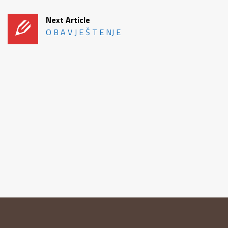
Next Article
O B A V J E Š T E NJ E