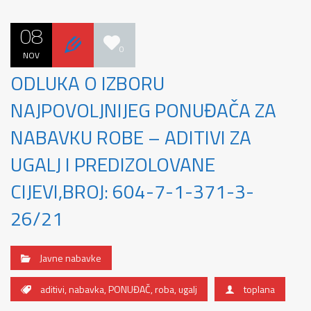
08
0
NOV
ODLUKA O IZBORU
NAJPOVOLJNIJEG PONUĐAČA ZA
NABAVKU ROBE – ADITIVI ZA
UGALJ I PREDIZOLOVANE
CIJEVI,BROJ: 604-7-1-371-3-
26/21
Javne nabavke
aditivi
,
nabavka
,
PONUĐAČ
,
roba
,
ugalj
toplana