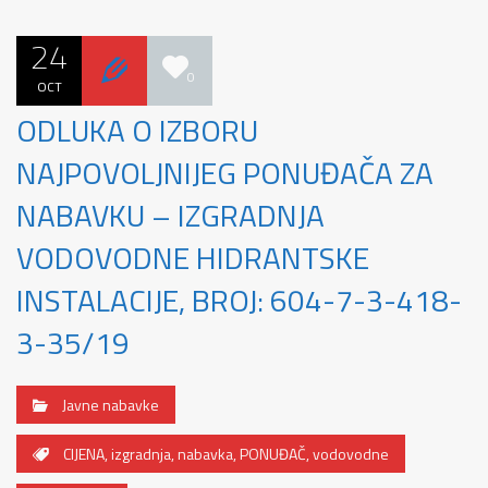
24
0
OCT
ODLUKA O IZBORU
NAJPOVOLJNIJEG PONUĐAČA ZA
NABAVKU – IZGRADNJA
VODOVODNE HIDRANTSKE
INSTALACIJE, BROJ: 604-7-3-418-
3-35/19
Javne nabavke
CIJENA
,
izgradnja
,
nabavka
,
PONUĐAČ
,
vodovodne