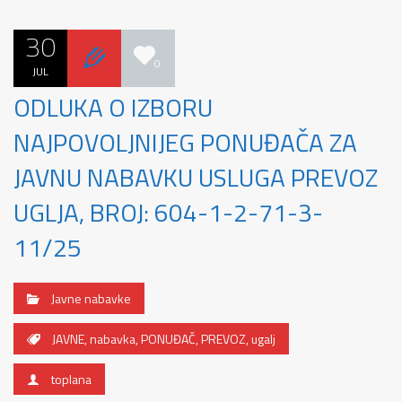
30
0
JUL
ODLUKA O IZBORU
NAJPOVOLJNIJEG PONUĐAČA ZA
JAVNU NABAVKU USLUGA PREVOZ
UGLJA, BROJ: 604-1-2-71-3-
11/25
Javne nabavke
JAVNE
,
nabavka
,
PONUĐAČ
,
PREVOZ
,
ugalj
toplana