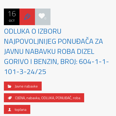
16
0
OCT
ODLUKA O IZBORU
NAJPOVOLJNIJEG PONUĐAČA ZA
JAVNU NABAVKU ROBA DIZEL
GORIVO I BENZIN, BROJ: 604-1-1-
101-3-24/25
Javne nabavke
CIJENA
,
nabavka
,
ODLUKA
,
PONUĐAČ
,
roba
toplana