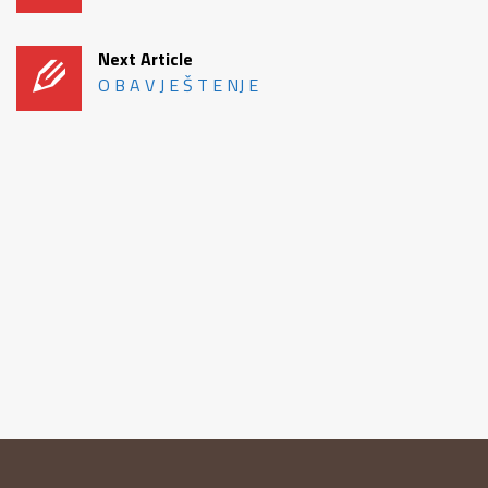
Next Article
O B A V J E Š T E NJ E