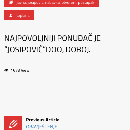
javna
,
josipovic
,
nabavka
,
otvoreni
,
postupak
toplana
NAJPOVOLJNIJI PONUĐAČ JE
”JOSIPOVIĆ”DOO, DOBOJ.
1673 View
Previous Article
OBAVJEŠTENJE