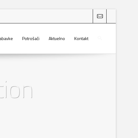
nabavke
Potrošači
Aktuelno
Kontakt
tion